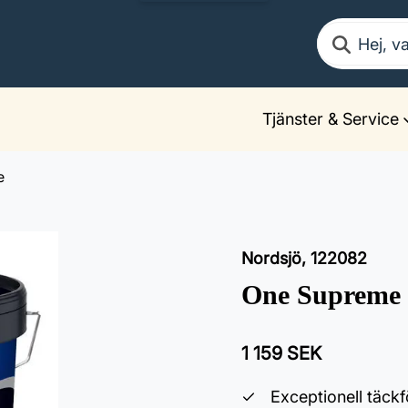
Sök
Tjänster & Service
e
Nordsjö
,
122082
One Supreme
1 159 SEK
Exceptionell täck