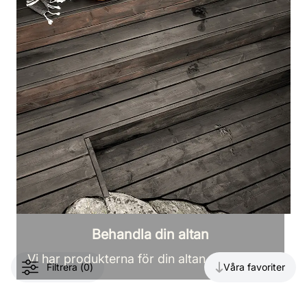
Behandla din altan
Visar
72
produkter
Vi har produkterna för din altan och terrass
Filtrera
(
0
)
Våra favoriter