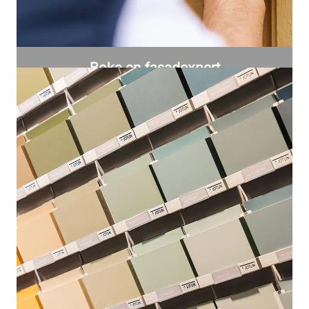
Boka en fasadexpert
Vi hjälper dig hur du ska ta hand om din
fasad