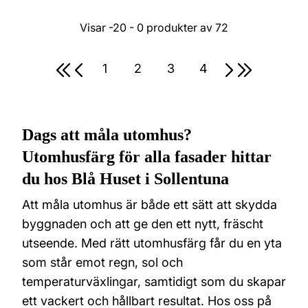
Visar
-20 - 0
produkter av
72
Första sidan
Förra sidan
Nästa sida
Sista sida
1
2
3
4
Sida
Sida
Sida
Sida
Dags att måla utomhus?
Utomhusfärg för alla fasader hittar
du hos Blå Huset i Sollentuna
Att måla utomhus är både ett sätt att skydda
byggnaden och att ge den ett nytt, fräscht
utseende. Med rätt utomhusfärg får du en yta
som står emot regn, sol och
temperaturväxlingar, samtidigt som du skapar
ett vackert och hållbart resultat. Hos oss på