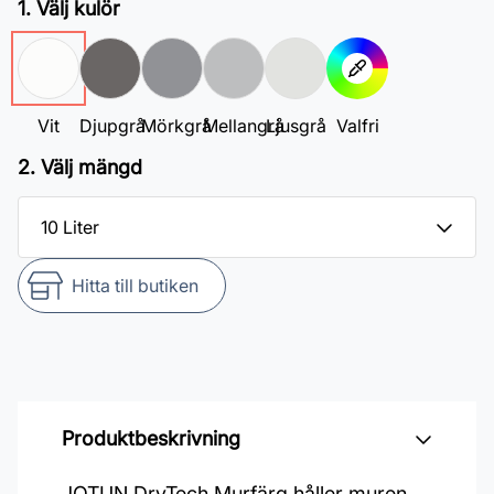
1. Välj kulör
Vit
Djupgrå
Mörkgrå
Mellangrå
Ljusgrå
Valfri
2. Välj mängd
Hitta till butiken
Produktbeskrivning
JOTUN DryTech Murfärg håller muren