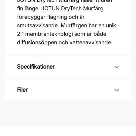
fin länge. JOTUN DryTech Murfärg
förebygger flagning och är
smutsavvisande. Murfärgen har en unik
2i1 membranteknologi som är både
diffusionsöppen och vattenavvisande.
Specifikationer
Varumärke: Jotun
Filer
Glansvärde: Matt
Åtgång: 6-9 m2/L
Inga filer
Övermålningsbar: 10h
Klibbfri: 1 h