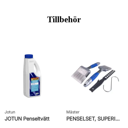
Burkstorlek: 10 Liter
Applicering: Pensel, Roller eller
Tillbehör
spruta
Rekommenderat antal strykningar: 2
Strykningar
Rengöring: Penseltvätt
Leverantörens artikelnummer:
26N001LVA
Jotun
Mäster
JOTUN Penseltvätt
PENSELSET, SUPERIOR MÅLA FASAD