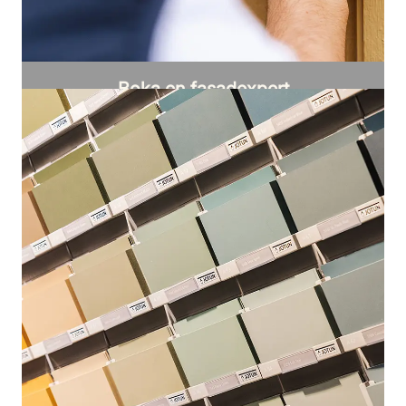
Boka en fasadexpert
Vi hjälper dig hur du ska ta hand om din
fasad