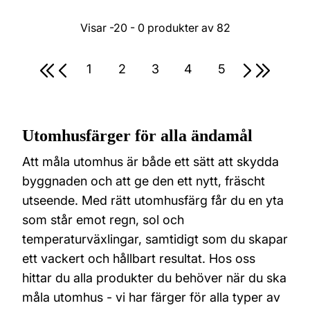
Visar
-20 - 0
produkter av
82
Första sidan
Förra sidan
Nästa sid
Sista s
1
2
3
4
5
Sida
Sida
Sida
Sida
Sida
Utomhusfärger för alla ändamål
Att måla utomhus är både ett sätt att skydda
byggnaden och att ge den ett nytt, fräscht
utseende. Med rätt utomhusfärg får du en yta
som står emot regn, sol och
temperaturväxlingar, samtidigt som du skapar
ett vackert och hållbart resultat. Hos oss
hittar du alla produkter du behöver när du ska
måla utomhus - vi har färger för alla typer av