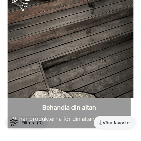
Behandla din altan
Visar
82
produkter
Vi har produkterna för din altan och terrass
Filtrera
(
0
)
Våra favoriter