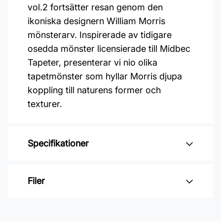
vol.2 fortsätter resan genom den
ikoniska designern William Morris
mönsterarv. Inspirerade av tidigare
osedda mönster licensierade till Midbec
Tapeter, presenterar vi nio olika
tapetmönster som hyllar Morris djupa
koppling till naturens former och
texturer.
Specifikationer
Varumärke: Midbec Tapeter
Filer
Kollektion: Hidden treasures vol 2
Material: Non woven
Inga filer