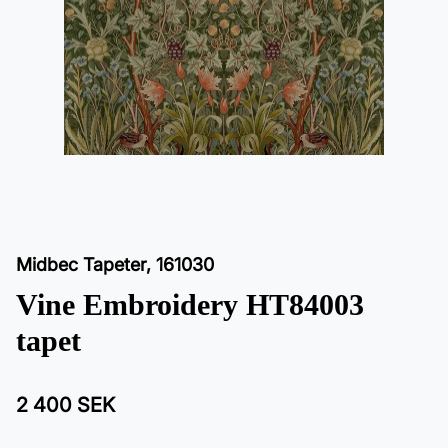
Midbec Tapeter
,
161030
Vine Embroidery HT84003
tapet
2 400 SEK