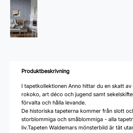
Produktbeskrivning
I tapetkollektionen Anno hittar du en skatt a
rokoko, art déco och jugend samt sekelskiftet 
förvalta och hålla levande.
De historiska tapeterna kommer från slott o
storblommiga och småblommiga - alla tapetmön
liv.Tapeten Waldemars mönsterbild är tät uta