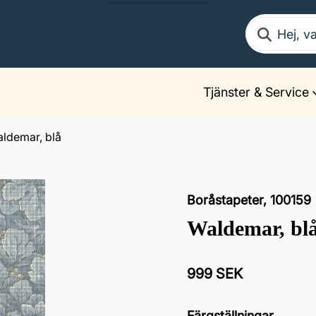
Sök
Tjänster & Service
ldemar, blå
Boråstapeter
,
100159
Waldemar, bl
999 SEK
Färgställningar