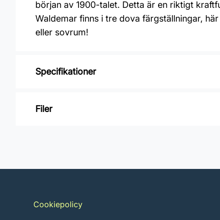
början av 1900-talet. Detta är en riktigt kr
Waldemar finns i tre dova färgställningar, här
eller sovrum!
Specifikationer
Varumärke: Boråstapeter
Filer
Kollektion: Anno
Mönster: Blommigt
Inga filer
Färg: Blå, Grå
Material: Non woven
Mönsterpassning: Rak passning
Cookiepolicy
Mönsterrepetition: 32 cm