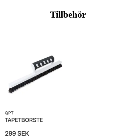
passning
Tillbehör
Mönsterrepetition: 53 cm
Rullängd: 10,05 m
Bredd: 0,53 m
Rekommenderat lim: Hernia non
woven
Applicering av lim: Lim strykes på
väggen
Leverantörens artikelnummer:
TA25001
QPT
TAPETBORSTE
299 SEK