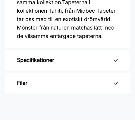
samma kollektion.Tapeterna i
kollektionen Tahiti, från Midbec Tapeter,
tar oss med till en exotiskt drömvärld.
Mönster från naturen matchas lätt med
de vilsamma enfärgade tapeterna.
Specifikationer
Varumärke: Midbec Tapeter
Filer
Kollektion: Tahiti
Mönster: Enfärgat
Inga filer
Färg: Beige
Material: Non woven
Mönsterpassning: Förskjuten