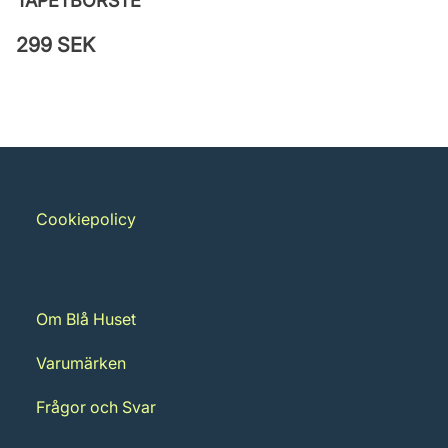
TAPETBORSTE
299 SEK
Cookiepolicy
Om Blå Huset
Varumärken
Frågor och Svar