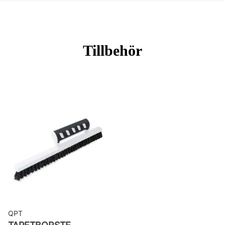
Mönsterrepetition: 26,5 cm
Rullängd: 10,05 m
Bredd: 0,53 m
Tillbehör
Rekommenderat lim: Hernia non
woven
Applicering av lim: Lim strykes på
väggen
Leverantörens artikelnummer: 20116
QPT