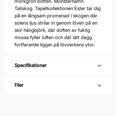
mörkgrön botten. Mönsternamn
Tallskog. Tapetkollektionen Ester tar dig
på en långsam promenad i skogen där
solens ljus strilar in genom löven på en
skir hängbjörk, där doften av fuktig
mossa fyller luften och där lätt dagg
fortfarande ligger på lövverkens ytor.
Specifikationer
Varumärke: Midbec Tapeter
Filer
Kollektion: Ester
Material: Non woven
Inga filer
Mönsterpassning: Rak passning