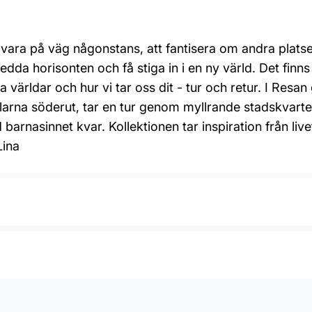
 vara på väg någonstans, att fantisera om andra platse
da horisonten och få stiga in i en ny värld. Det finns
 världar och hur vi tar oss dit - tur och retur. I Resa
åglarna söderut, tar en tur genom myllrande stadskvarter
 barnasinnet kvar. Kollektionen tar inspiration från li
Lina