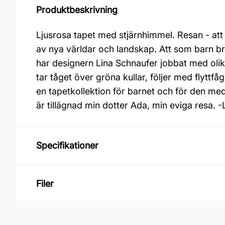
Produktbeskrivning
Ljusrosa tapet med stjärnhimmel. Resan - att
av nya världar och landskap. Att som barn bred
har designern Lina Schnaufer jobbat med olika
tar tåget över gröna kullar, följer med flyttf
en tapetkollektion för barnet och för den med
är tillägnad min dotter Ada, min eviga resa. -
Specifikationer
Varumärke: Midbec Tapeter
Filer
Kollektion: Resan
Material: Non woven
Inga filer