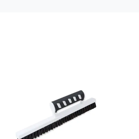
Mönsterpassning: Förskjuten passning
Mönsterrepetition: 53 cm
Rullängd: 10,05 m
Bredd: 0,53 m
Rekommenderat lim: Hernia non woven
Applicering av lim: Lim strykes på väggen
Leverantörens artikelnummer: 29020