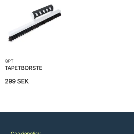
woven
Applicering av lim: Lim strykes på
väggen
Leverantörens artikelnummer:
MISP1329
QPT
TAPETBORSTE
299 SEK
Cookiepolicy