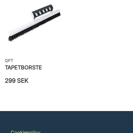
väggen
Leverantörens artikelnummer:
65105
QPT
TAPETBORSTE
299 SEK
Cookiepolicy