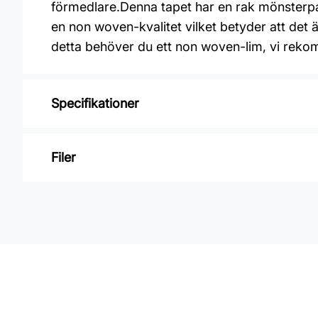
förmedlare.Denna tapet har en rak mönsterp
en non woven-kvalitet vilket betyder att det ä
detta behöver du ett non woven-lim, vi rek
Specifikationer
Varumärke: Midbec Tapeter
Filer
Kollektion: Fägring
Mönster: Blommigt
Inga filer
Färg: Grå
Material: Non woven
Mönsterpassning: Rak passning
Mönsterrepetition: 53 cm