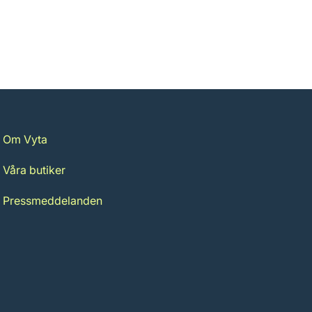
Om Vyta
Våra butiker
Pressmeddelanden