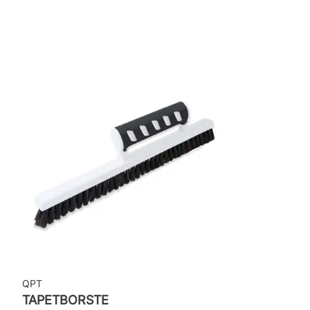
Rullängd: 10,05 m
Bredd: 0,53 m
Rekommenderat lim: Hernia non woven
Applicering av lim: Lim strykes på väggen
Leverantörens artikelnummer: 22013
QPT
TAPETBORSTE