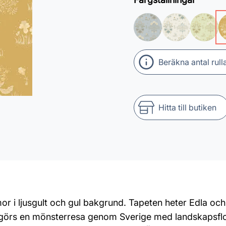
Beräkna antal rull
Hitta till butiken
i ljusgult och gul bakgrund. Tapeten heter Edla och i
en görs en mönsterresa genom Sverige med landskapsf