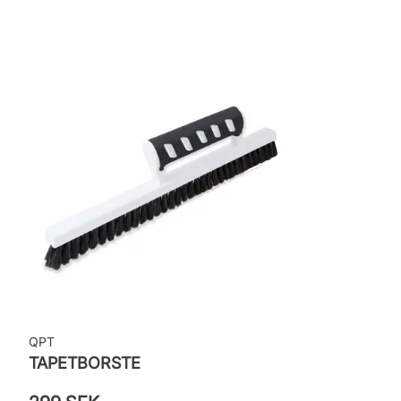
Applicering av lim: Lim strykes på väggen
Leverantörens artikelnummer: 83135
QPT
TAPETBORSTE