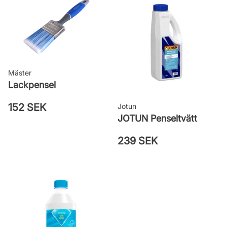
såpvatten
Leverantörens artikelnummer:
5819690
Mäster
Lackpensel
152 SEK
Jotun
JOTUN Penseltvätt
239 SEK