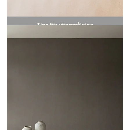
Tips för väggmålning
Så får du ett jämnt och hållbart resultat när
du målar.