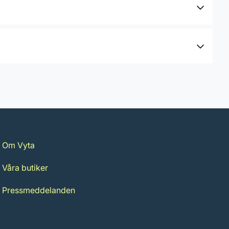
Om Vyta
Våra butiker
Pressmeddelanden