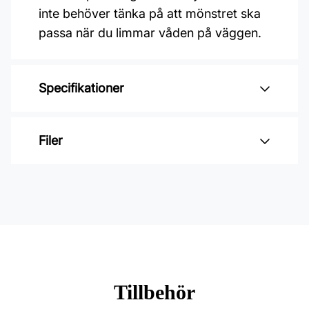
inte behöver tänka på att mönstret ska
passa när du limmar våden på väggen.
Specifikationer
Varumärke: Midbec Tapeter
Filer
Kollektion: Kulör, Långenäs
Mönster: Enfärgat
Inga filer
Färg: Blå
Material: Non woven
Mönsterpassning: Ingen passning
Rullängd: 10,05 m
Tillbehör
Bredd: 0,53 m