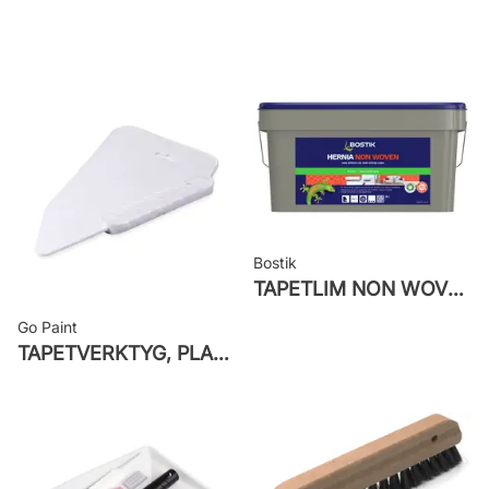
Rekommenderat lim: Hernia non
woven
Applicering av lim: Lim strykes på
väggen
Leverantörens artikelnummer: 77031
Bostik
TAPETLIM NON WOVEN
Go Paint
TAPETVERKTYG, PLAST GO PAINT