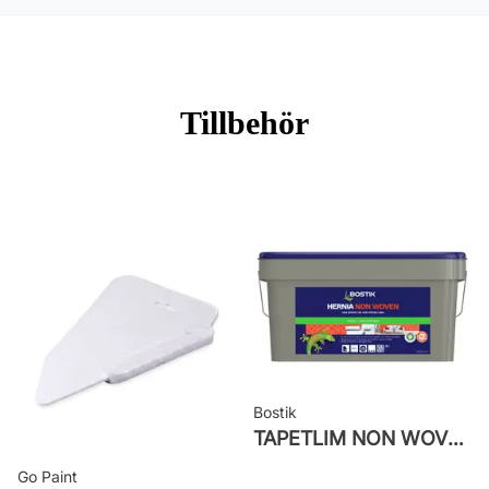
Rullängd: 10 m
Bredd: 0,53 m
Rekommenderat lim: Hernia non
Tillbehör
woven
Applicering av lim: Lim strykes på
väggen
Leverantörens artikelnummer:
LT10004
Bostik
TAPETLIM NON WOVEN
Go Paint