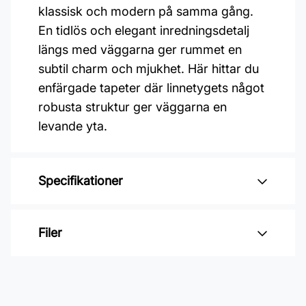
klassisk och modern på samma gång.
En tidlös och elegant inredningsdetalj
längs med väggarna ger rummet en
subtil charm och mjukhet. Här hittar du
enfärgade tapeter där linnetygets något
robusta struktur ger väggarna en
levande yta.
Specifikationer
Varumärke: Midbec Tapeter
Filer
Kollektion: Linum 2
Material: Non woven
Inga filer
Mönsterpassning: Ingen passning