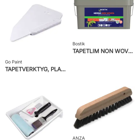
väggen
Leverantörens artikelnummer:
ORB303
Bostik
TAPETLIM NON WOVEN
Go Paint
TAPETVERKTYG, PLAST GO PAINT
ANZA