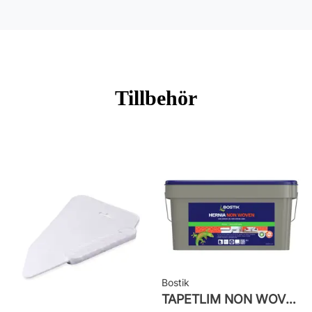
Mönsterpassning: Rak passning
Mönsterrepetition: 26,5 cm
Rullängd: 10,05 m
Bredd: 0,53 m
Tillbehör
Rekommenderat lim: Hernia non
woven
Applicering av lim: Lim strykes på
väggen
Leverantörens artikelnummer:
51023
Bostik
TAPETLIM NON WOVEN