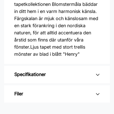
tapetkollektionen Blomstermåla bäddar
in ditt hem i en varm harmonisk känsla.
Färgskalan är mjuk och känslosam med
en stark förankring i den nordiska
naturen, för att alltid accentuera den
årstid som finns där utanför våra
fönster.Ljus tapet med stort trellis
mönster av blad i blått "Henry"
Specifikationer
Varumärke: Midbec Tapeter
Filer
Kollektion: Blomstermåla
Material: Non woven
Inga filer