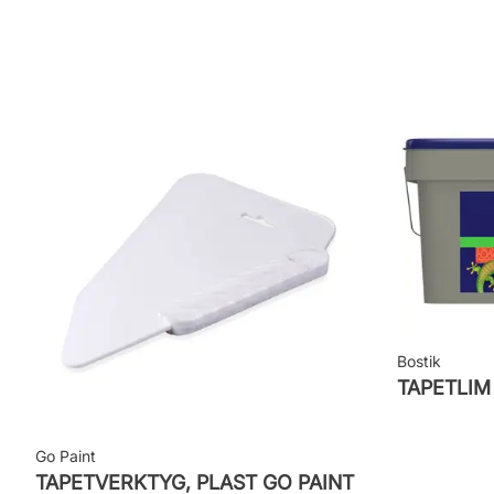
Rekommenderat lim: Hernia non woven
Applicering av lim: Lim strykes på väggen
Leverantörens artikelnummer: ZON504
Bostik
TAPETLI
Go Paint
TAPETVERKTYG, PLAST GO PAINT