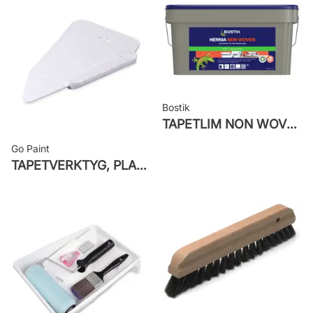
Applicering av lim: Lim strykes på
väggen
Leverantörens artikelnummer:
ZON501
Bostik
TAPETLIM NON WOVEN
Go Paint
TAPETVERKTYG, PLAST GO PAINT