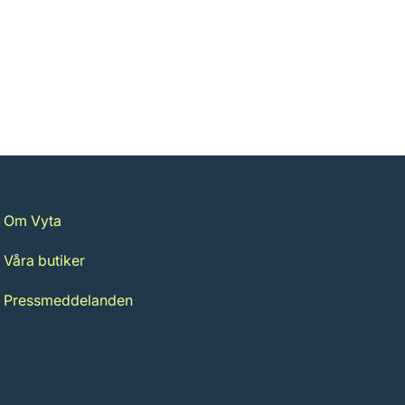
Om Vyta
Våra butiker
Pressmeddelanden