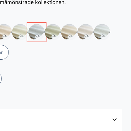
 småmönstrade kollektionen.
ar