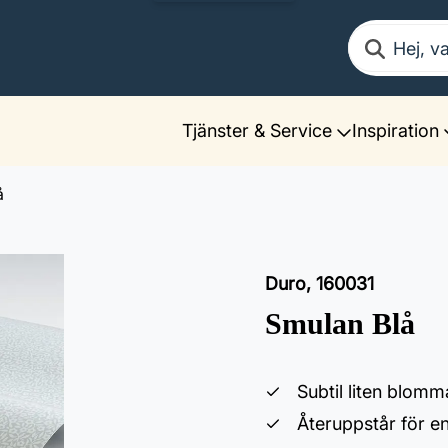
Sök
Tjänster & Service
Inspiration
å
Duro
,
160031
Smulan Blå
Subtil liten blom
Återuppstår för e