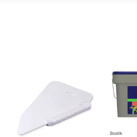
Mönsterpassning: Rak passning
Mönsterrepetition: 13,25 cm
Rullängd: 10,05 m
Bredd: 0,53 m
Rekommenderat lim: Hernia non woven
Applicering av lim: Lim strykes på väggen
Leverantörens artikelnummer: 223-07
Bostik