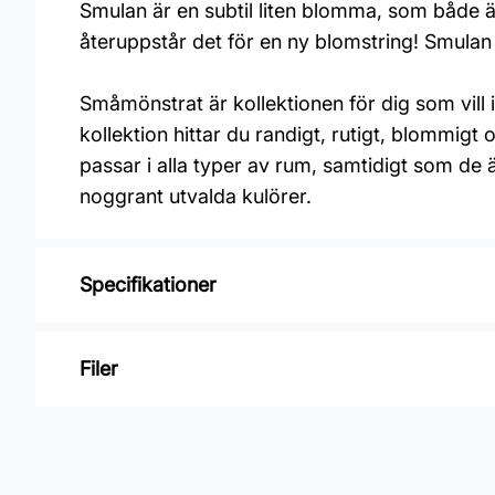
Smulan är en subtil liten blomma, som både är
återuppstår det för en ny blomstring! Smulan 
Småmönstrat är kollektionen för dig som vill 
kollektion hittar du randigt, rutigt, blommigt
passar i alla typer av rum, samtidigt som de 
noggrant utvalda kulörer.
Specifikationer
Varumärke: Duro
Filer
Kollektion: Småmönstrat
Mönster: Blommigt
Inga filer
Material: Non woven