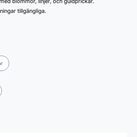
a med blommor, linjer, och guldprickar.
ningar tillgängliga.
ar