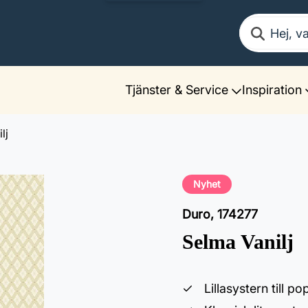
Sök
Tjänster & Service
Inspiration
lj
Nyhet
Duro
,
174277
Selma Vanilj
Lillasystern till p