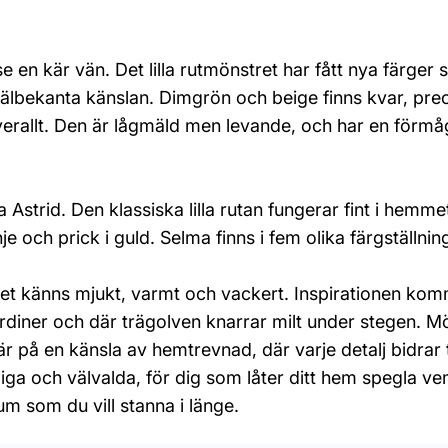
se en kär vän. Det lilla rutmönstret har fått nya färge
välbekanta känslan. Dimgrön och beige finns kvar, pr
rallt. Den är lågmäld men levande, och har en förmåg
a Astrid. Den klassiska lilla rutan fungerar fint i hemme
och prick i guld. Selma finns i fem olika färgställnin
 det känns mjukt, varmt och vackert. Inspirationen kom
rdiner och där trägolven knarrar milt under stegen.
på en känsla av hemtrevnad, där varje detalj bidrar t
iga och välvalda, för dig som låter ditt hem spegla ve
m som du vill stanna i länge.