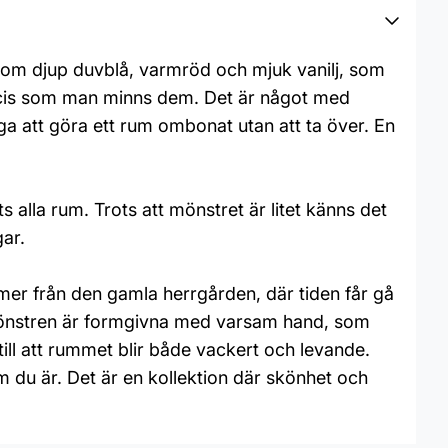
r som djup duvblå, varmröd och mjuk vanilj, som
ecis som man minns dem. Det är något med
a att göra ett rum ombonat utan att ta över. En
ts alla rum. Trots att mönstret är litet känns det
gar.
mer från den gamla herrgården, där tiden får gå
 Mönstren är formgivna med varsam hand, som
ill att rummet blir både vackert och levande.
m du är. Det är en kollektion där skönhet och