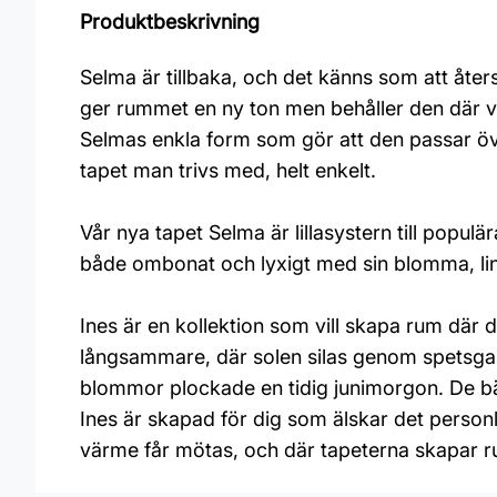
Produktbeskrivning
Selma är tillbaka, och det känns som att åter
ger rummet en ny ton men behåller den där 
Selmas enkla form som gör att den passar öve
tapet man trivs med, helt enkelt.
Vår nya tapet Selma är lillasystern till populär
både ombonat och lyxigt med sin blomma, linje 
Ines är en kollektion som vill skapa rum där
långsammare, där solen silas genom spetsga
blommor plockade en tidig junimorgon. De bär 
Ines är skapad för dig som älskar det personl
värme får mötas, och där tapeterna skapar ru