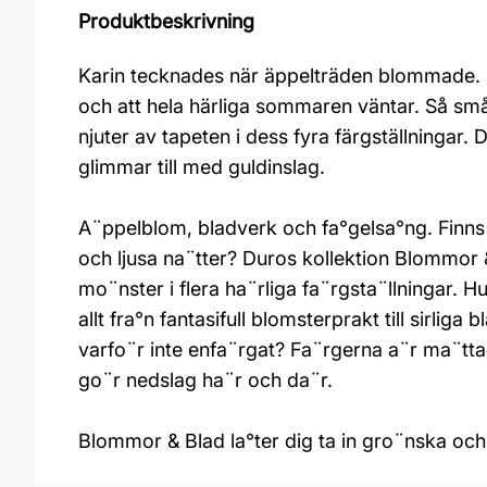
Produktbeskrivning
Karin tecknades när äppelträden blommade. I
och att hela härliga sommaren väntar. Så små
njuter av tapeten i dess fyra färgställningar.
glimmar till med guldinslag.
A¨ppelblom, bladverk och fa°gelsa°ng. Finn
och ljusa na¨tter? Duros kollektion Blommor 
mo¨nster i flera ha¨rliga fa¨rgsta¨llningar. Hu
allt fra°n fantasifull blomsterprakt till sirl
varfo¨r inte enfa¨rgat? Fa¨rgerna a¨r ma¨tta
go¨r nedslag ha¨r och da¨r.
Blommor & Blad la°ter dig ta in gro¨nska och