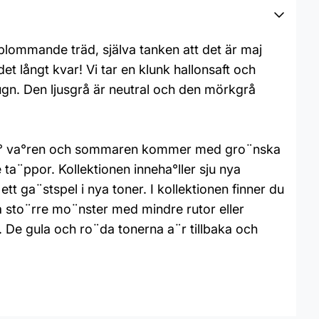
lommande träd, själva tanken att det är maj
 långt kvar! Vi tar en klunk hallonsaft och
 lugn. Den ljusgrå är neutral och den mörkgrå
r pa° va°ren och sommaren kommer med gro¨nska
ta¨ppor. Kollektionen inneha°ller sju nya
tt ga¨stspel i nya toner. I kollektionen finner du
era sto¨rre mo¨nster med mindre rutor eller
 De gula och ro¨da tonerna a¨r tillbaka och