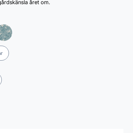
dgårdskänsla året om.
ar