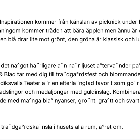
nspirationen kommer från känslan av picknick under b
ningom kommer träden att bära äpplen men ännu är det
 Den blå drar lite mot grönt, den gröna är klassisk och
s det na°got ha¨rligare a¨n na¨r ljuset a°terva¨nde
& Blad tar med dig till tra¨dga°rdsfest och blommande 
diksvalls Teater a¨r en efterla¨ngtad favorit som go¨r e
iga bladslingor och medaljonger med guldinslag. Kombin
de med ma°nga bla° nyanser, gro¨nt, gra°tt och svart.
 tra¨dga°rdska¨nsla i husets alla rum, a°ret om.