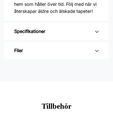
hem som håller över tid. Följ med när vi
återskapar äldre och älskade tapeter!
Specifikationer
Varumärke: Duro
Filer
Kollektion: Gammelsvenska
klassiker 1850-1950
Inga filer
Material: Non woven
Mönsterpassning: Rak passning
Mönsterrepetition: 6,625 cm
Rullängd: 10,05 m
Tillbehör
Bredd: 0,53 m