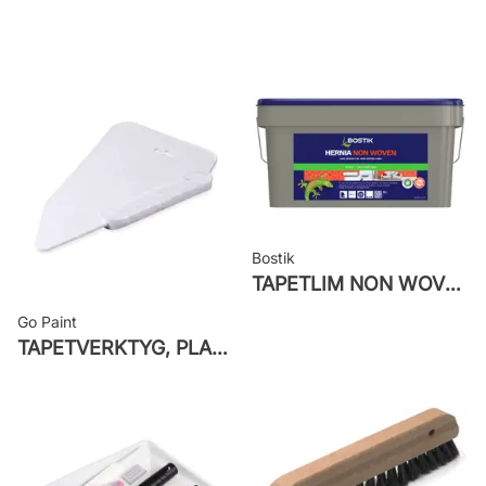
Rekommenderat lim: Hernia non
woven
Applicering av lim: Lim strykes på
väggen
Leverantörens artikelnummer: 516-
04
Bostik
TAPETLIM NON WOVEN
Go Paint
TAPETVERKTYG, PLAST GO PAINT