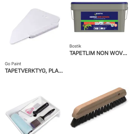
woven
Applicering av lim: Lim strykes på
väggen
Leverantörens artikelnummer: 8077
Bostik
TAPETLIM NON WOVEN
Go Paint
TAPETVERKTYG, PLAST GO PAINT