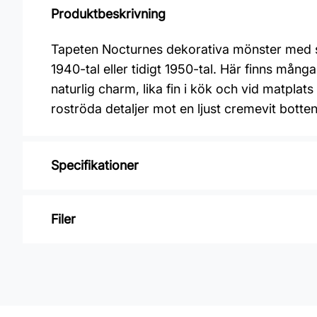
Produktbeskrivning
Tapeten Nocturnes dekorativa mönster med sm
1940-tal eller tidigt 1950-tal. Här finns mån
naturlig charm, lika fin i kök och vid matpl
roströda detaljer mot en ljust cremevit botten
Specifikationer
Varumärke: Boråstapeter
Filer
Kollektion: Icons
Mönster: Blommigt, Botaniskt
Inga filer
Färg: Grön
Material: Non woven