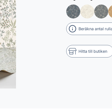
Beräkna antal rull
Hitta till butiken