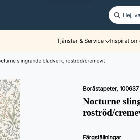
Sök
Tjänster & Service
Inspiration
cturne slingrande bladverk, roströd/cremevit
Boråstapeter
,
100637
Nocturne slin
roströd/creme
Färgställningar