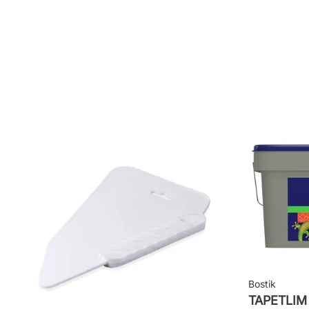
Mönsterpassning: Rak passning
Mönsterrepetition: 53 cm
Rullängd: 10,05 m
Bredd: 0,53 m
Rekommenderat lim: Hernia non woven
Applicering av lim: Lim strykes på väggen
Leverantörens artikelnummer: 2026
Bostik
TAPETLI