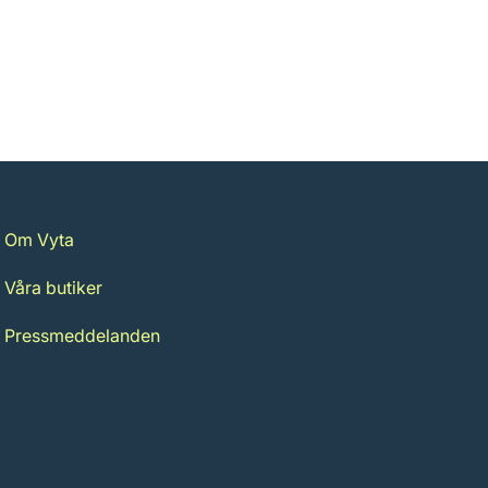
Om Vyta
Våra butiker
Pressmeddelanden