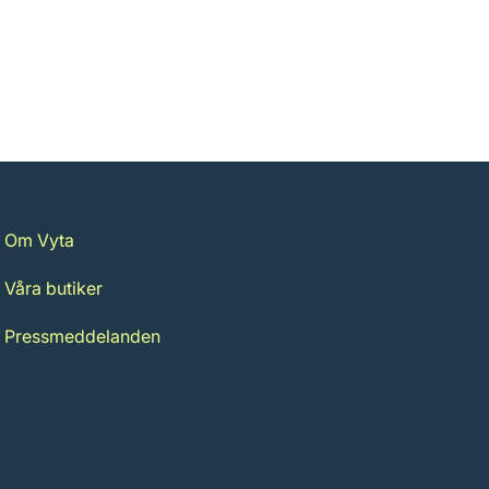
Om Vyta
Våra butiker
Pressmeddelanden