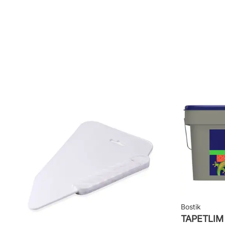
Mönsterpassning: Rak passning
Mönsterrepetition: 26,5 cm
Rullängd: 10,05 m
Bredd: 0,53 m
Rekommenderat lim: Hernia non woven
Applicering av lim: Lim strykes på väggen
Leverantörens artikelnummer: 5713
Bostik
TAPETLI