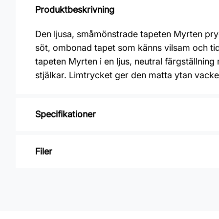
Produktbeskrivning
Den ljusa, småmönstrade tapeten Myrten pryds
söt, ombonad tapet som känns vilsam och tid
tapeten Myrten i en ljus, neutral färgställni
stjälkar. Limtrycket ger den matta ytan vackert
Specifikationer
Varumärke: Boråstapeter
Filer
Kollektion: Orangeri
Mönster: Blommigt, Botaniskt
Inga filer
Färg: Beige
Material: Non woven