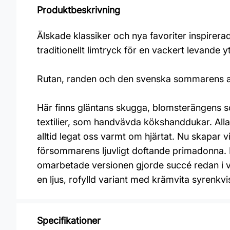
Produktbeskrivning
Älskade klassiker och nya favoriter inspirer
traditionellt limtryck för en vackert levande y
Rutan, randen och den svenska sommarens all
Här finns gläntans skugga, blomsterängens s
textilier, som handvävda kökshanddukar. Alla 
alltid legat oss varmt om hjärtat. Nu skapar
försommarens ljuvligt doftande primadonna. 
omarbetade versionen gjorde succé redan i vår 
en ljus, rofylld variant med krämvita syrenkvi
Specifikationer