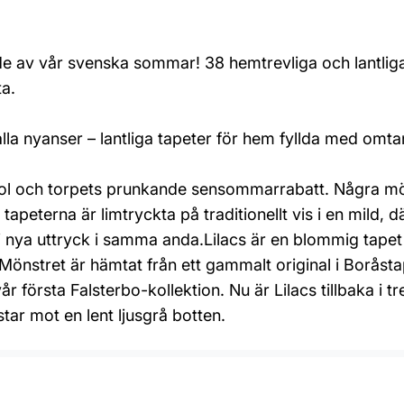
ade av vår svenska sommar! 38 hemtrevliga och lantli
ta.
a nyanser – lantliga tapeter för hem fyllda med omt
ol och torpets prunkande sensommarrabatt. Några möns
tapeterna är limtryckta på traditionellt vis i en mild,
 vi nya uttryck i samma anda.Lilacs är en blommig tap
Mönstret är hämtat från ett gammalt original i Boråst
första Falsterbo-kollektion. Nu är Lilacs tillbaka i tre
star mot en lent ljusgrå botten.