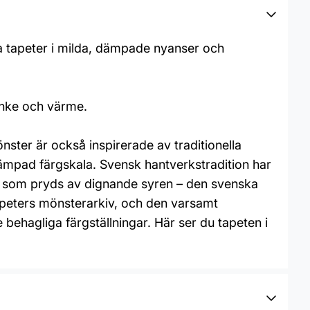
ga tapeter i milda, dämpade nyanser och
anke och värme.
ter är också inspirerade av traditionella
 dämpad färgskala. Svensk hantverkstradition har
et som pryds av dignande syren – den svenska
apeters mönsterarkiv, och den varsamt
 behagliga färgställningar. Här ser du tapeten i