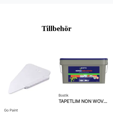
Material: Non woven
Mönsterpassning: Ingen passning
Mönsterrepetition: 53 cm
Tillbehör
Rullängd: 10,05 m
Bredd: 0,53 m
Rekommenderat lim: Hernia non
woven
Applicering av lim: Lim strykes på
väggen
Leverantörens artikelnummer: 6960
Bostik
TAPETLIM NON WOVEN
Go Paint