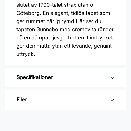
slutet av 1700-talet strax utanför
Göteborg. En elegant, tidlös tapet som
ger rummet härlig rymd.Här ser du
tapeten Gunnebo med cremevita ränder
på en dämpat ljusgul botten. Limtrycket
ger den matta ytan ett levande, genuint
uttryck.
Specifikationer
Varumärke: Boråstapeter
Filer
Kollektion: Österlen
Mönster: Randigt
Inga filer
Färg: Gul