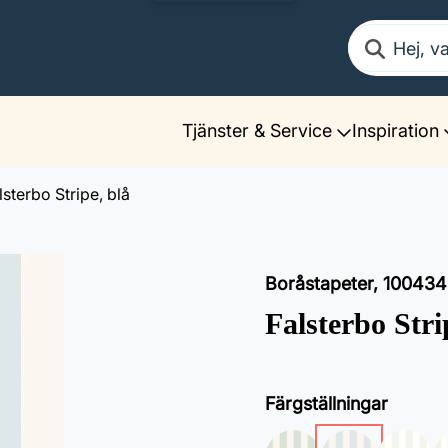
Sök
Tjänster & Service
Inspiration
lsterbo Stripe, blå
Boråstapeter
,
100434
Falsterbo Stri
Färgställningar