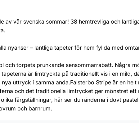
ade av vår svenska sommar! 38 hemtrevliga och lantli
ta.
a nyanser – lantliga tapeter för hem fyllda med omt
ol och torpets prunkande sensommarrabatt. Några möns
tapeterna är limtryckta på traditionellt vis i en mild,
vi nya uttryck i samma anda.Falsterbo Stripe är en helt
sterna och det traditionella limtrycket ger mönstret ett
 olika färgställningar, här ser du ränderna i dovt paste
 sovrum och barnrum.