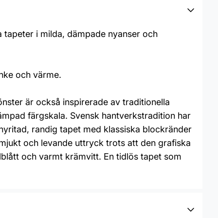
ga tapeter i milda, dämpade nyanser och
anke och värme.
ter är också inspirerade av traditionella
 dämpad färgskala. Svensk hantverkstradition har
 nyritad, randig tapet med klassiska blockränder
 mjukt och levande uttryck trots att den grafiska
llblått och varmt krämvitt. En tidlös tapet som