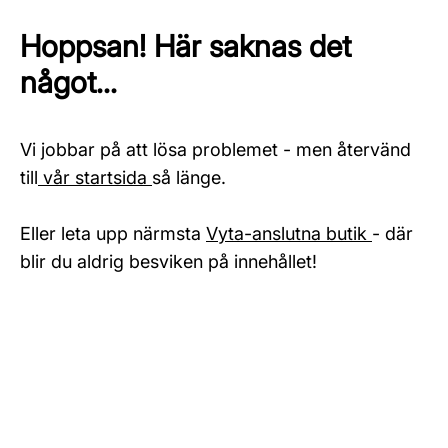
Hoppsan! Här saknas det
något...
Vi jobbar på att lösa problemet - men återvänd
till
vår startsida
så länge.
Eller leta upp närmsta
Vyta-anslutna butik
- där
blir du aldrig besviken på innehållet!