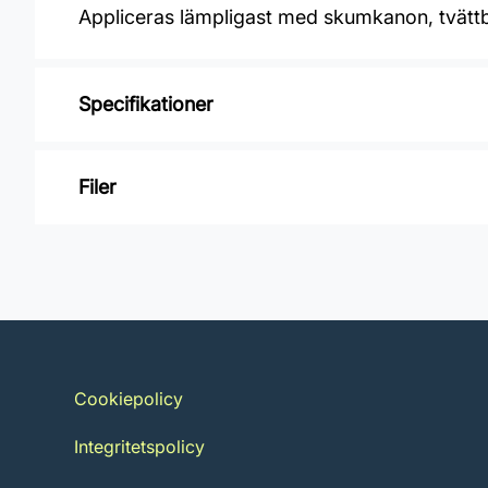
Appliceras lämpligast med skumkanon, tvättb
Specifikationer
Varumärke: Jotun
Filer
Åtgång: 15 m2/L
Burkstorlek: 1 Liter
Inga filer
Leverantörens artikelnummer: 66V108BVA
Cookiepolicy
Integritetspolicy