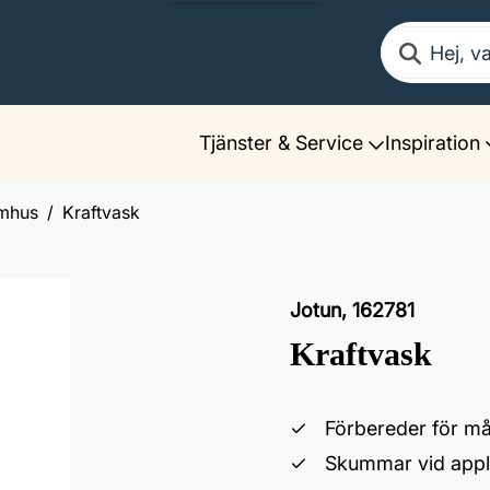
Sök
Tjänster & Service
Inspiration
omhus
Kraftvask
Jotun
,
162781
Kraftvask
Förbereder för må
Skummar vid appl