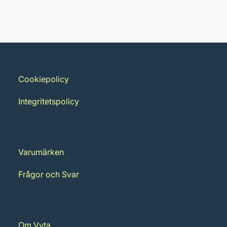
Penseltyp: Rund
Inga filer
Borstkvalitet: Syntetborst
Leverantörens artikelnummer:
224320
Cookiepolicy
Integritetspolicy
Varumärken
Frågor och Svar
Om Vyta