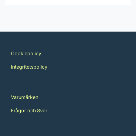
Penselbredd: 25 mm
Leverantörens artikelnummer:
Inga filer
1243025
Cookiepolicy
Integritetspolicy
Varumärken
Frågor och Svar