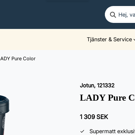
Sök
Tjänster & Service
LADY Pure Color
Jotun
,
121332
LADY Pure C
1 309 SEK
Supermatt exklusi