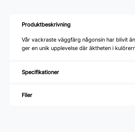
Produktbeskrivning
Vår vackraste väggfärg någonsin har blivit ä
ger en unik upplevelse där äktheten i kulörerna
Specifikationer
Varumärke: Jotun
Filer
Glansvärde: Helmatt
Åtgång: 8-10 m2/L
Inga filer
Övermålningsbar: 2h
Klibbfri: 1 h