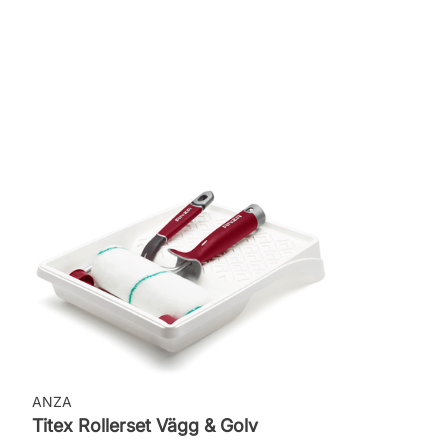
Burkstorlek: 2,7 Liter
Applicering: Spruta, pensel eller roller
Rekommenderat antal strykningar: 2 strykn
Rengöring: Vatten eller penseltvätt
Leverantörens artikelnummer: 25WMAAC
ANZA
Titex Rollerset Vägg & Golv