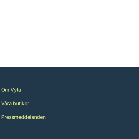
Om Vyta
Våra butiker
Pressmeddelanden